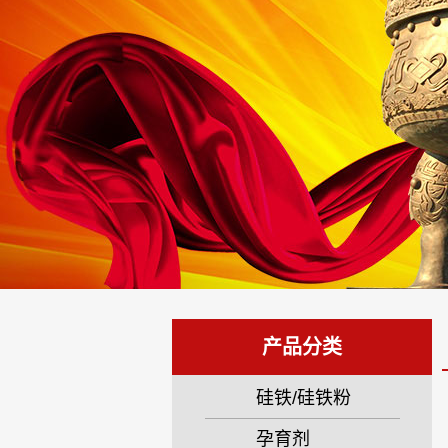
产品分类
硅铁/硅铁粉
孕育剂