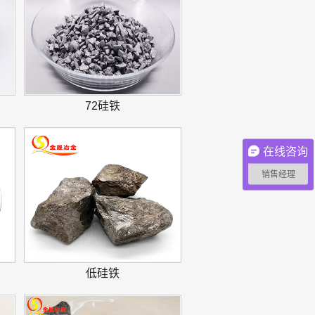
72硅铁
在线咨询
销售经理
低硅铁